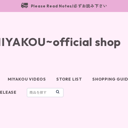
Please Read Notes/必ずお読み下さい
MIYAKOU~official shop
MIYAKOU VIDEOS
STORE LIST
SHOPPING GUI
RELEASE