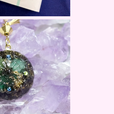
芒種 / MIYAKOU BOUSHU
¥13,200