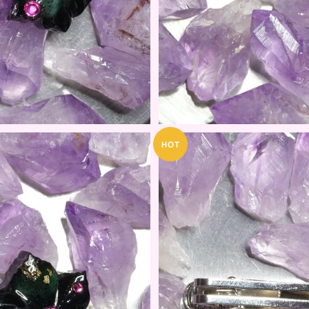
KOU HAKURO
京KOU 秋分 / MIY
0