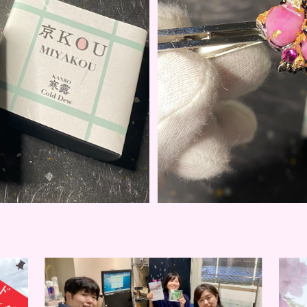
 KANRO【限定8個】
人気No.4！京KOU 
0