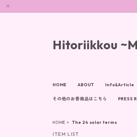
Hitoriikkou ~
HOME
ABOUT
Info&Article
その他のお香商品はこちら
PRESS 
HOME
The 24 solar terms
ITEM LIST