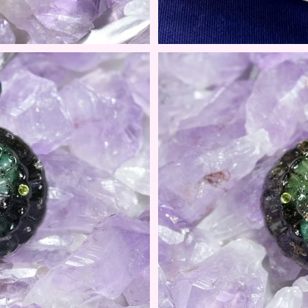
IYAKOU SYOUMAN
人気No.3！京KOU 
0