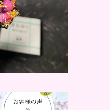
霜降 / MIYAKOU SOUKOU
¥13,200