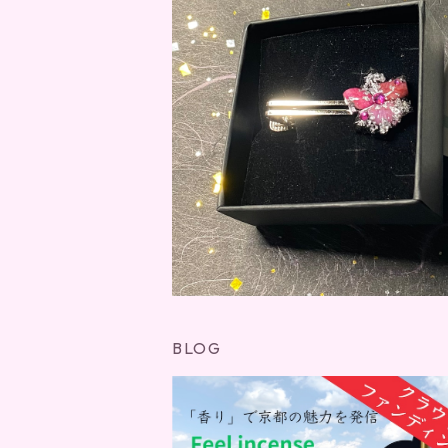
京KOU 寒露 / MIYAKOU
¥13,20
BLOG