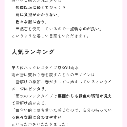
商品をご購入された方々は
「
想像以上に軽くて
びっくり」
「
肩に負担がかからない
」
「
色々な服に合う
」
「天然石を使用しているので
一点物なのが良い
」
というような嬉しい言葉をいただきます。
人気ランキング
第５位ネックレスタイプ京KOU雨水
雨が雪に変わり春を表すこちらのデザインは
「雪解けの季節、春が少しずつ始まっているという
イ
メージにピッタリ
」
「雨水のシックタイプは
裏面からも緑色の瑪瑙が見え
て
雪解け感がある」
「色合い的に落ち着いた感じなので、自分の持ってい
る
色々な服に合わせやすい
」
といった声をいただきました！