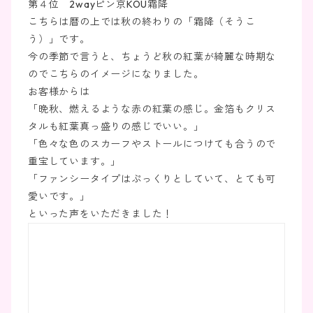
第４位 2wayピン京KOU霜降
こちらは暦の上では秋の終わりの「霜降（そうこ
う）」です。
今の季節で言うと、ちょうど秋の紅葉が綺麗な時期な
のでこちらのイメージになりました。
お客様からは
「晩秋、燃えるような赤の紅葉の感じ。金箔もクリス
タルも紅葉真っ盛りの感じでいい。」
「色々な色のスカーフやストールにつけても合うので
重宝しています。」
「ファンシータイプはぷっくりとしていて、とても可
愛いです。」
といった声をいただきました！